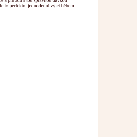
ice a přírodu s tou správnou dávkou
 Je to perfektní jednodenní výlet během