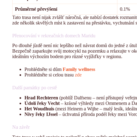
Průměrné převýšení
0.1%
Tato trasa není nijak zvlášť náročná, ale nabízí dostatek rozmanito
zde několik skvělých míst k zastavení na přestávku, vychutnání 
Přenocování v rekreačních domech Maridu
Po dlouhé jízdě není nic lepšího než návrat domů do jedné z út
Bezpečně zaparkujte svůj motocykl na pozemku a relaxujte v oko
ideálním výchozím bodem pro různé vyjížďky v regionu.
Prohlédněte si dům
Family wellness
Prohlédněte si celou trasu
zde
Další památky po cestě
Hrad Rechteren
(poblíž Dalfsenu – není přístupný veřejno
Údolí řeky Vecht
– krásné výhledy mezi Ommenem a Da
Het Woudhuis
(mezi Heinem a Wijhe – malý lesík, ideáln
Nivy řeky IJssel
– úchvatná příroda podél řeky mezi Vo
Na závěr