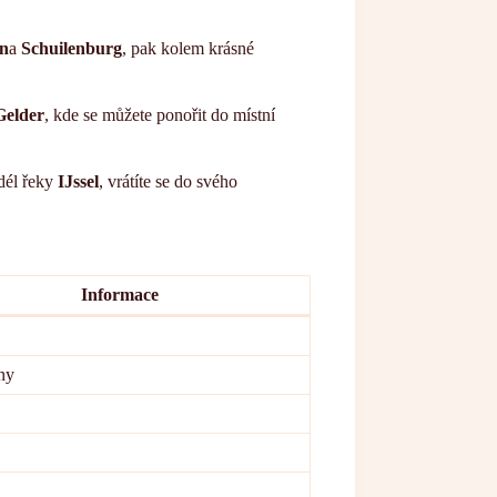
en
a
Schuilenburg
, pak kolem krásné
elder
, kde se můžete ponořit do místní
.
dél řeky
IJssel
, vrátíte se do svého
Informace
ny