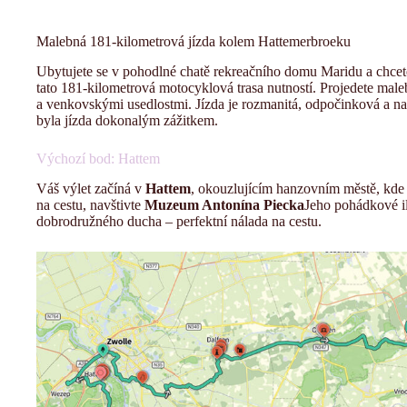
Malebná 181-kilometrová jízda kolem Hattemerbroeku
Ubytujete se v pohodlné chatě rekreačního domu Maridu a chcet
tato 181-kilometrová motocyklová trasa nutností. Projedete mal
a venkovskými usedlostmi. Jízda je rozmanitá, odpočinková a na
byla jízda dokonalým zážitkem.
Výchozí bod: Hattem
Váš výlet začíná v
Hattem
, okouzlujícím hanzovním městě, kde s
na cestu, navštivte
Muzeum Antonína Piecka
Jeho pohádkové il
dobrodružného ducha – perfektní nálada na cestu.