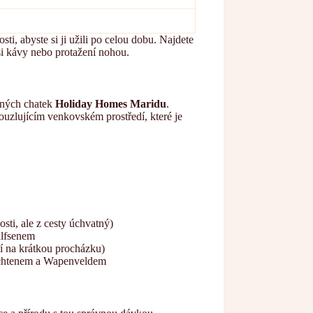
sti, abyste si ji užili po celou dobu. Najdete
si kávy nebo protažení nohou.
ulných chatek
Holiday Homes Maridu
.
uzlujícím venkovském prostředí, které je
sti, ale z cesty úchvatný)
lfsenem
í na krátkou procházku)
rchtenem a Wapenveldem