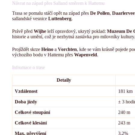
Návrat na západ přes Salland směrem k Hattemu
Trasa se pomalu stáčí opět na západ přes
De Pollen
,
Daarlerve
sallandské vesnice
Luttenberg
.
Právě před
Wijhe
leží opravdový, ukrytý poklad:
Muzeum De G
historie a umění, což je nezbytná zastávka pro milovníky kultury
Projíždět skrze
Heino
a
Vorchten
, kde se vám krásně pojede po
výchozího bodu v Hattemu přes
Wapenveld
.
Infromace o trase
Detaily
Vzdálenost
181 km
Doba jízdy
± 3 hodi
Celkové stoupání
240 m
Celkové klesání
243 m
Max. převýšení
3.2%