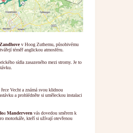
 Zandhove
v Hoog Zuthemu, působivému
tvářejí téměř anglickou atmosféru.
orického sídla zasazeného mezi stromy. Je to
stávku.
a řece Vecht a známá svou klidnou
távku a prohlédněte si uměleckou instalaci
lo
a
Manderveen
vás dovedou směrem k
o motorkáře, kteří si užívají otevřenou