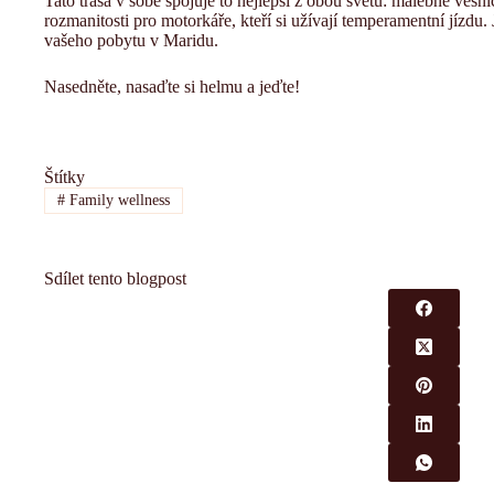
Tato trasa v sobě spojuje to nejlepší z obou světů: malebné vesn
rozmanitosti pro motorkáře, kteří si užívají temperamentní jízdu.
vašeho pobytu v Maridu.
Nasedněte, nasaďte si helmu a jeďte!
Štítky
#
Family wellness
Sdílet tento blogpost