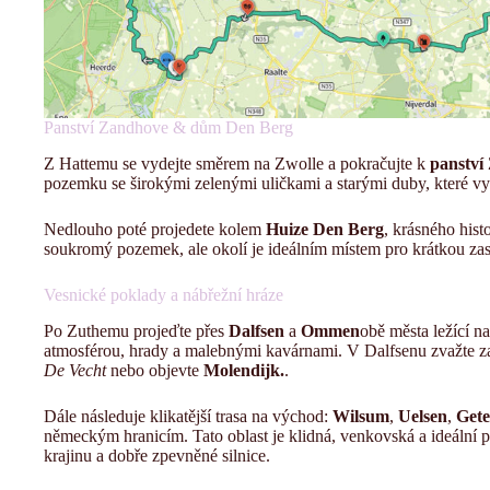
Panství Zandhove & dům Den Berg
Z Hattemu se vydejte směrem na Zwolle a pokračujte k
panství
pozemku se širokými zelenými uličkami a starými duby, které vy
Nedlouho poté projedete kolem
Huize Den Berg
, krásného hist
soukromý pozemek, ale okolí je ideálním místem pro krátkou za
Vesnické poklady a nábřežní hráze
Po Zuthemu projeďte přes
Dalfsen
a
Ommen
obě města ležící n
atmosférou, hrady a malebnými kavárnami. V Dalfsenu zvažte zas
De Vecht
nebo objevte
Molendijk.
.
Dále následuje klikatější trasa na východ:
Wilsum
,
Uelsen
,
Gete
německým hranicím. Tato oblast je klidná, venkovská a ideální pr
krajinu a dobře zpevněné silnice.