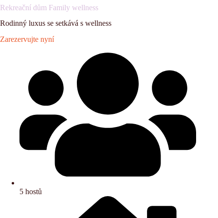
Rekreační dům Family wellness
Rodinný luxus se setkává s wellness
Zarezervujte nyní
5 hostů