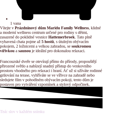
1 vana
Vítejte v
Prázdninový dům Maridu Family Wellness
, klidné
a moderní wellness centrum určené pro rodiny s dětmi,
zasazené do poklidné vesnice
Hattemerbroek
. Tato plně
vybavená chata pojme až
5 hostů
, s útulným obývacím
pokojem, 2 ložnicemi a velkou zahradou, se
soukromou
vířivkou
a
saunou
je ideální pro dokonalou relaxaci.
Francouzské dveře se otevírají přímo do přírody, propouštějí
přirozené světlo a nabízejí snadný přístup do venkovního
prostoru vhodného pro relaxaci i hraní. Ať už si užíváte rodinné
grilování na terase, vyhříváte se ve vířivce na zahradě nebo
sledujete film v pohodlném obývacím pokoji, tento dům je
postaven pro vytváření vzpomínek a stylový odpočinek.
Tisíc slov v každém snímku