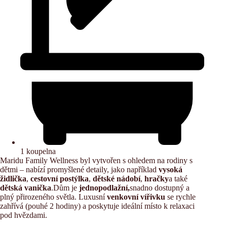
1 koupelna
Maridu Family Wellness byl vytvořen s ohledem na rodiny s
dětmi – nabízí promyšlené detaily, jako například
vysoká
židlička
,
cestovní postýlka
,
dětské nádobí
,
hračky
a také
dětská vanička
.Dům je
jednopodlažní,
snadno dostupný a
plný přirozeného světla. Luxusní
venkovní vířivku
se rychle
zahřívá (pouhé 2 hodiny) a poskytuje ideální místo k relaxaci
pod hvězdami.