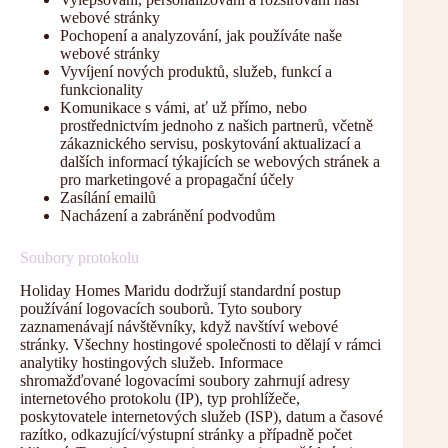
webové stránky
Pochopení a analyzování, jak používáte naše
webové stránky
Vyvíjení nových produktů, služeb, funkcí a
funkcionality
Komunikace s vámi, ať už přímo, nebo
prostřednictvím jednoho z našich partnerů, včetně
zákaznického servisu, poskytování aktualizací a
dalších informací týkajících se webových stránek a
pro marketingové a propagační účely
Zasílání emailů
Nacházení a zabránění podvodům
Soubory protokolu
Holiday Homes Maridu dodržují standardní postup
používání logovacích souborů. Tyto soubory
zaznamenávají návštěvníky, když navštíví webové
stránky. Všechny hostingové společnosti to dělají v rámci
analytiky hostingových služeb. Informace
shromažďované logovacími soubory zahrnují adresy
internetového protokolu (IP), typ prohlížeče,
poskytovatele internetových služeb (ISP), datum a časové
razítko, odkazující/výstupní stránky a případně počet