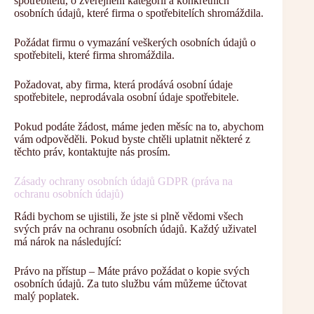
spotřebitelů, o zveřejnění kategorií a konkrétních
osobních údajů, které firma o spotřebitelích shromáždila.
Požádat firmu o vymazání veškerých osobních údajů o
spotřebiteli, které firma shromáždila.
Požadovat, aby firma, která prodává osobní údaje
spotřebitele, neprodávala osobní údaje spotřebitele.
Pokud podáte žádost, máme jeden měsíc na to, abychom
vám odpověděli. Pokud byste chtěli uplatnit některé z
těchto práv, kontaktujte nás prosím.
Zásady ochrany osobních údajů GDPR (práva na
ochranu osobních údajů)
Rádi bychom se ujistili, že jste si plně vědomi všech
svých práv na ochranu osobních údajů. Každý uživatel
má nárok na následující:
Právo na přístup – Máte právo požádat o kopie svých
osobních údajů. Za tuto službu vám můžeme účtovat
malý poplatek.