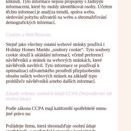
kliknutí. Tyto informace nejsou propojeny s žádnými
informacemi, které by mohly identifikovat osoby. Účelem
těchto informací je analýza trendů, správa webu,
sledování pohybu uživatelů na webu a shromažďování
demografických informací.
Cookies a Web Beacons
Stejně jako všechny ostatní webové stránky používá i
Holiday Homes Maridu „soubory cookie“. Tyto soubory
cookie slouží k ukládání informací, včetně preferencí
návštěvníků a stránek na webových stránkách, které
návštěvník navštívil. Tyto informace se používají k
optimalizaci uživatelského prostředí přizpůsobením
obsahu našich webových stránek na základě typu
prohlížeče návštěvníků a/nebo dalších informací.
Zásady ochrany osobních údajů CCPA (Neprodávejte mé
osobní údaje)
Podle zákona CCPA mají kalifornští spotřebitelé mimo
jiné právo na:
Požádejte firmu, která shromažďuje osobní údaje