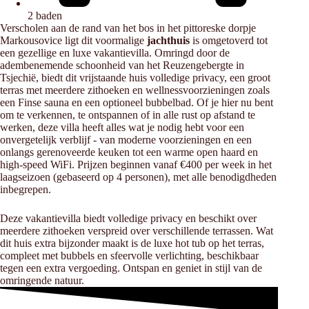
2 baden
Verscholen aan de rand van het bos in het pittoreske dorpje
Markousovice ligt dit voormalige
jachthuis
is omgetoverd tot
een gezellige en luxe vakantievilla. Omringd door de
adembenemende schoonheid van het Reuzengebergte in
Tsjechië, biedt dit vrijstaande huis volledige privacy, een groot
terras met meerdere zithoeken en wellnessvoorzieningen zoals
een Finse sauna en een optioneel bubbelbad. Of je hier nu bent
om te verkennen, te ontspannen of in alle rust op afstand te
werken, deze villa heeft alles wat je nodig hebt voor een
onvergetelijk verblijf - van moderne voorzieningen en een
onlangs gerenoveerde keuken tot een warme open haard en
high-speed WiFi. Prijzen beginnen vanaf €400 per week in het
laagseizoen (gebaseerd op 4 personen), met alle benodigdheden
inbegrepen.
Deze vakantievilla biedt volledige privacy en beschikt over
meerdere zithoeken verspreid over verschillende terrassen. Wat
dit huis extra bijzonder maakt is de luxe hot tub op het terras,
compleet met bubbels en sfeervolle verlichting, beschikbaar
tegen een extra vergoeding. Ontspan en geniet in stijl van de
omringende natuur.