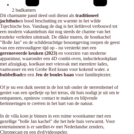
2 badkamers
Dit charmante pand deed ooit dienst als
traditioneel
jachthuis
en bood beschutting en warmte in het wilde
Tsjechische bos. Vandaag de dag is het liefdevol verbouwd tot
een modern vakantiehuis dat nog steeds de charme van het
rustieke verleden uitstraalt. De dikke muren, de houtkachel
"Bolle Jan" en de schilderachtige bosomgeving roepen de geest
van een eenvoudigere tijd op - nu versterkt met een
gerenoveerde keuken (2023)
en voorzien van moderne
apparatuur, waaronder een 4D combi-oven, inductiekookplaat
met afzuigkap, koelkast met vriesvak met meerdere lades,
vaatwasser en een Grohe Red kraan voor kokend water. a
bubbelbad
en een
Jeu de boules baan
voor familieplezier.
Of je nu een duik neemt in de hot tub onder de sterrenhemel of
geniet van een spelletje op het terras, dit huis nodigt je uit om te
ontspannen, opnieuw contact te maken en blijvende
herinneringen te creëren in het hart van de natuur.
In de villa kom je binnen in een ruime woonkamer met een
gezellige "bolle Jan kachel" die het hele huis verwarmt. Voor
entertainment is er satelliet-tv met Nederlandse zenders,
Chromecast en een dvd/videospeler.