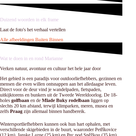
Duizend woorden in elk frame
Laat de foto's het verhaal vertellen
Alle afbeeldingen
Buiten
Binnen
Wat te doen in en rond Marianne
Verken natuur, avontuur en cultuur het hele jaar door
Het gebied is een paradijs voor outdoorliefhebbers, gezinnen en
mensen die even willen ontsnappen aan het alledaagse leven.
Direct voor de deur vind je wandelpaden, fietspaden,
uitkijktorens en bunkers uit de Tweede Wereldoorlog. De 18-
holes
golfbaan
en de
Mlade Buky rodelbaan
liggen op
slechts 20 km afstand, terwijl klimparken, meren, musea en
zelfs
Praag
zijn allemaal binnen handbereik.
Wintersportliefhebbers kunnen ook hun hart ophalen, met
verschillende skigebieden in de buurt, waaronder Petříkovice
(12 km), Janske Lazne (25 km) en Pec pod Sněžkou (35 km),