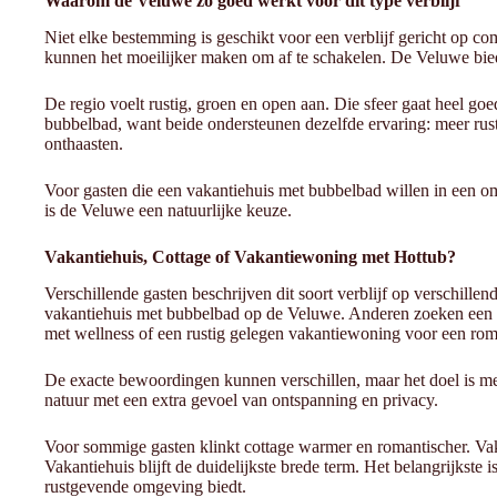
Waarom de Veluwe zo goed werkt voor dit type verblijf
Niet elke bestemming is geschikt voor een verblijf gericht op 
kunnen het moeilijker maken om af te schakelen. De Veluwe bied
De regio voelt rustig, groen en open aan. Die sfeer gaat heel 
bubbelbad, want beide ondersteunen dezelfde ervaring: meer rus
onthaasten.
Voor gasten die een vakantiehuis met bubbelbad willen in een o
is de Veluwe een natuurlijke keuze.
Vakantiehuis, Cottage of Vakantiewoning met Hottub?
Verschillende gasten beschrijven dit soort verblijf op verschil
vakantiehuis met bubbelbad op de Veluwe. Anderen zoeken een v
met wellness of een rustig gelegen vakantiewoning voor een rom
De exacte bewoordingen kunnen verschillen, maar het doel is mee
natuur met een extra gevoel van ontspanning en privacy.
Voor sommige gasten klinkt cottage warmer en romantischer. Vak
Vakantiehuis blijft de duidelijkste brede term. Het belangrijkste is
rustgevende omgeving biedt.