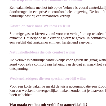
Een vakantiehuis met hot tub op de Veluwe is vooral aantrekkelijk 
doorbrengen in een privé en comfortabele omgeving. De hot tub 
natuurlijk past bij een romantisch verblijf.
Gasten op zoek naar Wellness en Rust
Sommige gasten kiezen vooral voor een verblijf om op te laden. 
extraatje. Het helpt de hele ervaring vorm te geven. In combinat
een verblijf dat langzamer en meer herstellend aanvoelt.
Natuurliefhebbers die ook comfort willen
De Veluwe is natuurlijk aantrekkelijk voor gasten die graag wande
zorgt voor extra comfort aan het eind van de dag en maakt het ver
ontspanning.
Weekendreizigers die een speciaal verblijf willen
Voor een korte vakantie maakt de juiste accommodatie een groot
kan een weekend onvergetelijker maken zonder dat je daarvoor la
hoeft te hebben.
Wat maakt een hot tub verblijf zo aantrekkelijk?