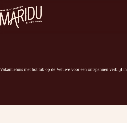
Ga
naar
de
inhoud
Vakantiehuis met hot tub op de Veluwe voor een ontspannen verblijf in