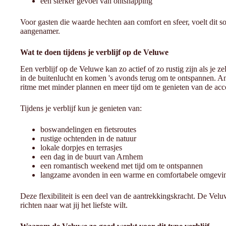
een sterker gevoel van ontsnapping
Voor gasten die waarde hechten aan comfort en sfeer, voelt dit so
aangenamer.
Wat te doen tijdens je verblijf op de Veluwe
Een verblijf op de Veluwe kan zo actief of zo rustig zijn als je 
in de buitenlucht en komen 's avonds terug om te ontspannen. A
ritme met minder plannen en meer tijd om te genieten van de ac
Tijdens je verblijf kun je genieten van:
boswandelingen en fietsroutes
rustige ochtenden in de natuur
lokale dorpjes en terrasjes
een dag in de buurt van Arnhem
een romantisch weekend met tijd om te ontspannen
langzame avonden in een warme en comfortabele omgevi
Deze flexibiliteit is een deel van de aantrekkingskracht. De Veluw
richten naar wat jij het liefste wilt.