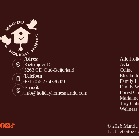
Adres:
Alle Hol
Rietsnijder 15
Ayla
3263 CD Oud-Beijerland
Celine
Elizabeth
Telefoon:
Family L
+31 (0)6 27 4336 09
Family W
E-mail:
Forest C
info@holidayhomesmaridu.com
Marianne
Tiny Cub
Wellness
© 2026 Maridu
Laat het ertoe d
Nederlands