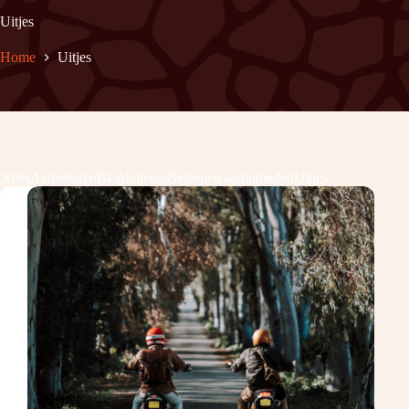
Uitjes
Home
Uitjes
Alles
Activiteiten
Blog
Uiteten
Bezienswaardigheden
Uitjes