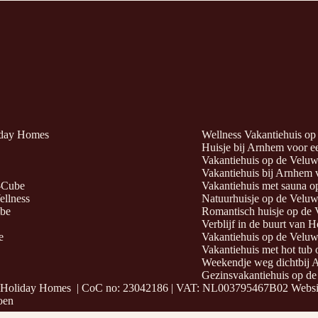
iday Homes
Wellness Vakantiehuis op 
Huisje bij Arnhem voor een
Vakantiehuis op de Veluwe
Vakantiehuis bij Arnhem vo
-Cube
Vakantiehuis met sauna op
ellness
Natuurhuisje op de Veluwe
ube
Romantisch huisje op de V
Verblijf in de buurt van 
e
Vakantiehuis op de Veluwe
Vakantiehuis met hot tub 
Weekendje weg dichtbij A
Gezinsvakantiehuis op de
 Holiday Homes | CoC no: 23042186 | VAT:
NL003795467B02
Websi
oen